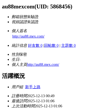
au88mexcom
(UID: 5868456)
郵箱狀態
未驗證
視頻認證
未認證
個人簽名
http://au88.mex.com/
統計信息
好友數 0
|
回帖數 0
|
主題數 0
性別
保密
生日
-
個人主頁
http://au88.mex.com/
活躍概況
用戶組
新手上路
註冊時間
2025-12-13 00:49
最後訪問
2025-12-13 01:06
上次活動時間
2025-12-13 01:06