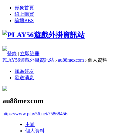
形象首頁
線上購買
論壇
BBS
登錄
|
立即註冊
PLAY56遊戲外掛資訊站
›
au88mexcom
›
個人資料
加為好友
發送消息
au88mexcom
https://www.play56.net/?5868456
主題
個人資料