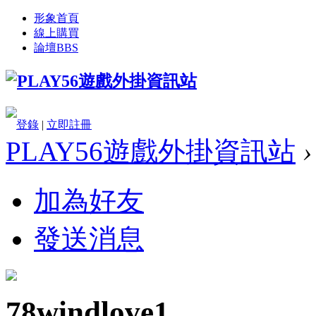
形象首頁
線上購買
論壇
BBS
登錄
|
立即註冊
PLAY56遊戲外掛資訊站
›
加為好友
發送消息
78windlove1