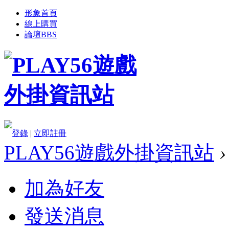
形象首頁
線上購買
論壇
BBS
登錄
|
立即註冊
PLAY56遊戲外掛資訊站
›
加為好友
發送消息