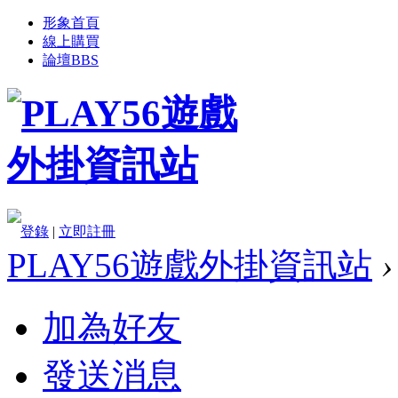
形象首頁
線上購買
論壇
BBS
登錄
|
立即註冊
PLAY56遊戲外掛資訊站
›
加為好友
發送消息