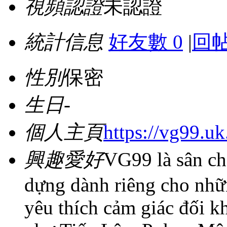
視頻認證
未認證
統計信息
好友數 0
|
回帖
性別
保密
生日
-
個人主頁
https://vg99.uk
興趣愛好
VG99 là sân ch
dựng dành riêng cho nhữ
yêu thích cảm giác đối 