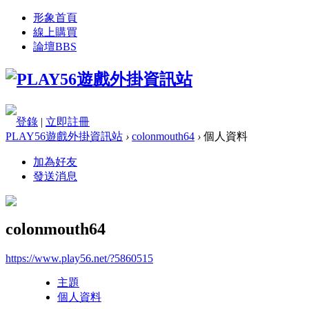
形象首頁
線上購買
論壇
BBS
登錄
|
立即註冊
PLAY56遊戲外掛資訊站
›
colonmouth64
›
個人資料
加為好友
發送消息
colonmouth64
https://www.play56.net/?5860515
主題
個人資料