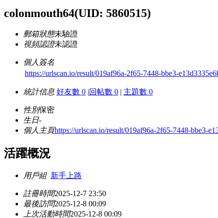
colonmouth64
(UID: 5860515)
郵箱狀態
未驗證
視頻認證
未認證
個人簽名
https://urlscan.io/result/019af96a-2f65-7448-bbe3-e13d3335e6
統計信息
好友數 0
|
回帖數 0
|
主題數 0
性別
保密
生日
-
個人主頁
https://urlscan.io/result/019af96a-2f65-7448-bbe3-e
活躍概況
用戶組
新手上路
註冊時間
2025-12-7 23:50
最後訪問
2025-12-8 00:09
上次活動時間
2025-12-8 00:09