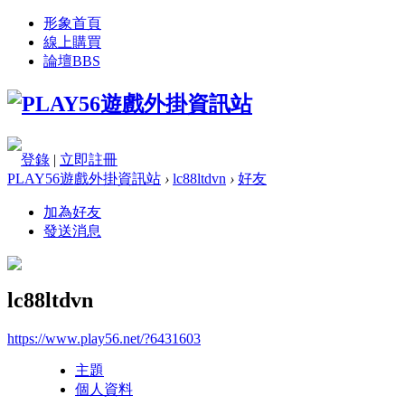
形象首頁
線上購買
論壇
BBS
登錄
|
立即註冊
PLAY56遊戲外掛資訊站
›
lc88ltdvn
›
好友
加為好友
發送消息
lc88ltdvn
https://www.play56.net/?6431603
主題
個人資料