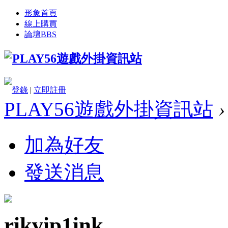
形象首頁
線上購買
論壇
BBS
登錄
|
立即註冊
PLAY56遊戲外掛資訊站
›
加為好友
發送消息
rikvip1ink