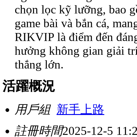
chọn lọc kỹ lưỡng, bao gồ
game bài và bắn cá, mang 
RIKVIP là điểm đến đáng
hưởng không gian giải trí
thắng lớn.
活躍概況
用戶組
新手上路
註冊時間
2025-12-5 11: