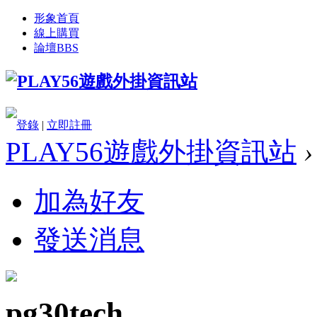
形象首頁
線上購買
論壇
BBS
登錄
|
立即註冊
PLAY56遊戲外掛資訊站
›
加為好友
發送消息
pg30tech