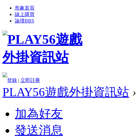
形象首頁
線上購買
論壇
BBS
登錄
|
立即註冊
PLAY56遊戲外掛資訊站
›
加為好友
發送消息