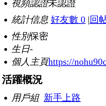
視頻認證
未認證
統計信息
好友數 0
|
回帖
性別
保密
生日
-
個人主頁
https://nohu90
活躍概況
用戶組
新手上路