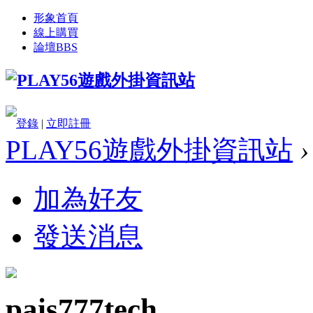
形象首頁
線上購買
論壇
BBS
登錄
|
立即註冊
PLAY56遊戲外掛資訊站
›
加為好友
發送消息
pais777tech