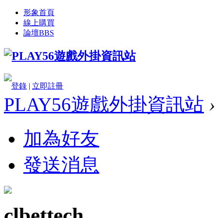
形象首頁
線上購買
論壇
BBS
登錄
|
立即註冊
PLAY56遊戲外掛資訊站
›
加為好友
發送消息
clbettech