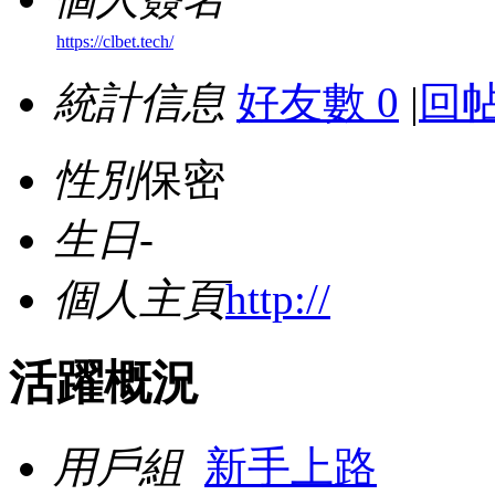
https://clbet.tech/
統計信息
好友數 0
|
回帖
性別
保密
生日
-
個人主頁
http://
活躍概況
用戶組
新手上路