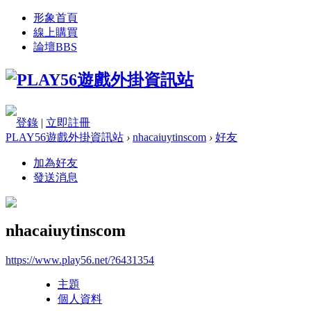
形象首頁
線上購買
論壇
BBS
登錄
|
立即註冊
PLAY56遊戲外掛資訊站
›
nhacaiuytinscom
›
好友
加為好友
發送消息
nhacaiuytinscom
https://www.play56.net/?6431354
主題
個人資料