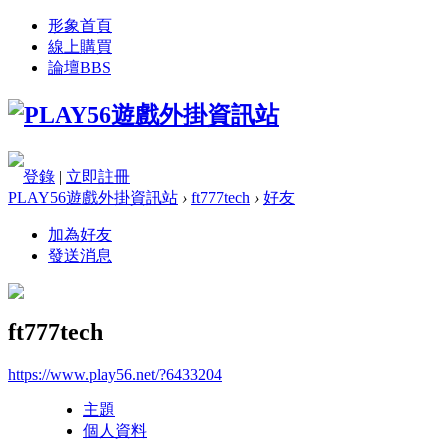
形象首頁
線上購買
論壇
BBS
登錄
|
立即註冊
PLAY56遊戲外掛資訊站
›
ft777tech
›
好友
加為好友
發送消息
ft777tech
https://www.play56.net/?6433204
主題
個人資料