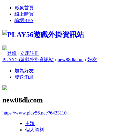
形象首頁
線上購買
論壇
BBS
登錄
|
立即註冊
PLAY56遊戲外掛資訊站
›
new88dkcom
›
好友
加為好友
發送消息
new88dkcom
https://www.play56.net/?6433110
主題
個人資料