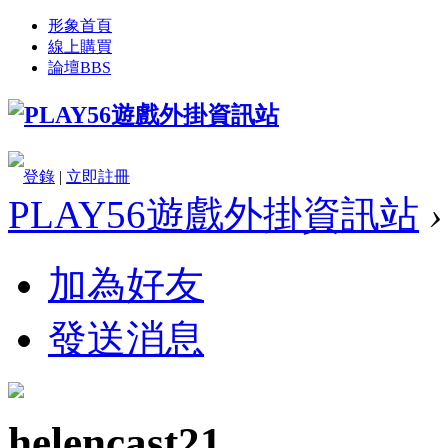
形象首頁
線上購買
論壇
BBS
登錄
|
立即註冊
PLAY56遊戲外掛資訊站
›
加為好友
發送消息
helencast21