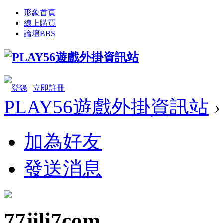
形象首頁
線上購買
論壇
BBS
登錄
|
立即註冊
PLAY56遊戲外掛資訊站
›
加為好友
發送消息
77jili7com