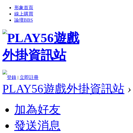
形象首頁
線上購買
論壇
BBS
登錄
|
立即註冊
PLAY56遊戲外掛資訊站
›
加為好友
發送消息