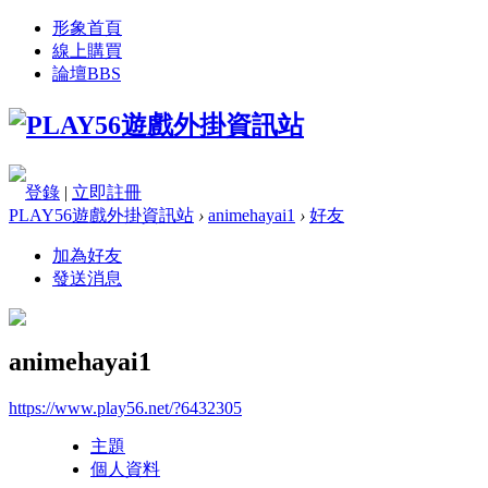
形象首頁
線上購買
論壇
BBS
登錄
|
立即註冊
PLAY56遊戲外掛資訊站
›
animehayai1
›
好友
加為好友
發送消息
animehayai1
https://www.play56.net/?6432305
主題
個人資料