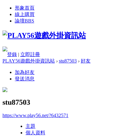
形象首頁
線上購買
論壇
BBS
登錄
|
立即註冊
PLAY56遊戲外掛資訊站
›
stu87503
›
好友
加為好友
發送消息
stu87503
https://www.play56.net/?6432571
主題
個人資料