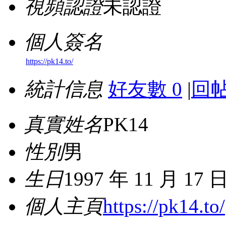
視頻認證
未認證
個人簽名
https://pk14.to/
統計信息
好友數 0
|
回帖
真實姓名
PK14
性別
男
生日
1997 年 11 月 17 
個人主頁
https://pk14.to/