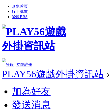
形象首頁
線上購買
論壇
BBS
登錄
|
立即註冊
PLAY56遊戲外掛資訊站
›
加為好友
發送消息