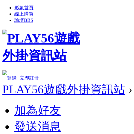
形象首頁
線上購買
論壇
BBS
登錄
|
立即註冊
PLAY56遊戲外掛資訊站
›
加為好友
發送消息