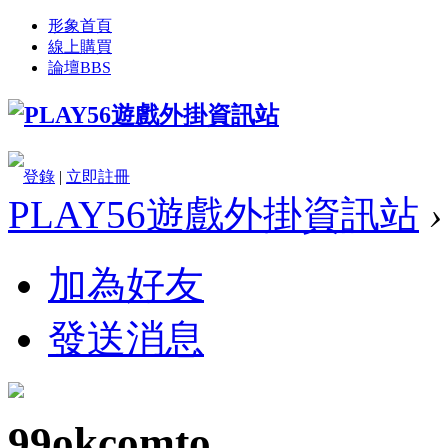
形象首頁
線上購買
論壇
BBS
登錄
|
立即註冊
PLAY56遊戲外掛資訊站
›
加為好友
發送消息
99okcomto