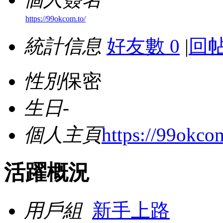
https://99okcom.to/
統計信息
好友數 0
|
回帖
性別
保密
生日
-
個人主頁
https://99okcom
活躍概況
用戶組
新手上路