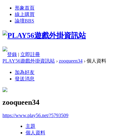
形象首頁
線上購買
論壇
BBS
登錄
|
立即註冊
PLAY56遊戲外掛資訊站
›
zooqueen34
›
個人資料
加為好友
發送消息
zooqueen34
https://www.play56.net/?5793509
主題
個人資料