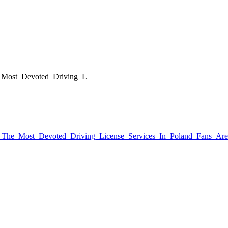
he_Most_Devoted_Driving_L
ly_The_Most_Devoted_Driving_License_Services_In_Poland_Fans_A