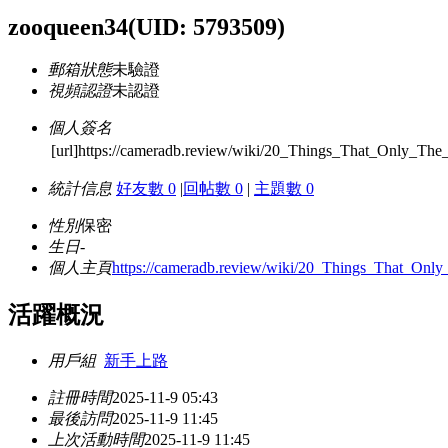
zooqueen34
(UID: 5793509)
郵箱狀態
未驗證
視頻認證
未認證
個人簽名
[url]https://cameradb.review/wiki/20_Things_That_Only_T
統計信息
好友數 0
|
回帖數 0
|
主題數 0
性別
保密
生日
-
個人主頁
https://cameradb.review/wiki/20_Things_That_On
活躍概況
用戶組
新手上路
註冊時間
2025-11-9 05:43
最後訪問
2025-11-9 11:45
上次活動時間
2025-11-9 11:45