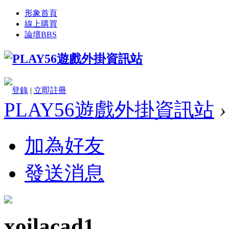
形象首頁
線上購買
論壇
BBS
登錄
|
立即註冊
PLAY56遊戲外掛資訊站
›
加為好友
發送消息
xoilacad1