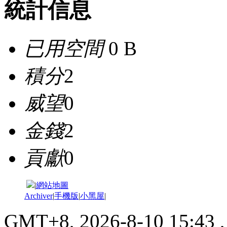
統計信息
已用空間
0 B
積分
2
威望
0
金錢
2
貢獻
0
|
網站地圖
Archiver
|
手機版
|
小黑屋
|
GMT+8, 2026-8-10 15:43
,