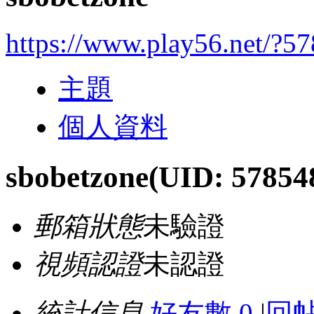
https://www.play56.net/?5
主題
個人資料
sbobetzone
(UID: 57854
郵箱狀態
未驗證
視頻認證
未認證
統計信息
好友數 0
|
回帖