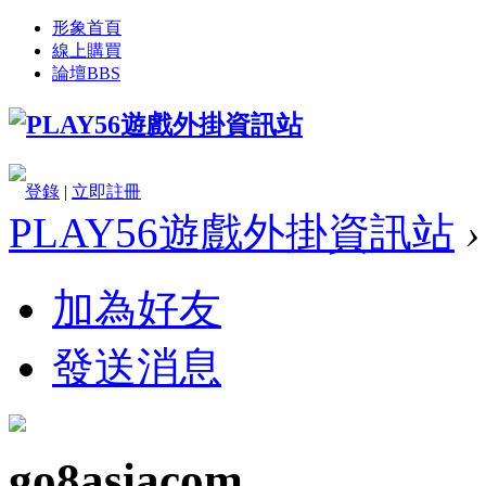
形象首頁
線上購買
論壇
BBS
登錄
|
立即註冊
PLAY56遊戲外掛資訊站
›
加為好友
發送消息
go8asiacom