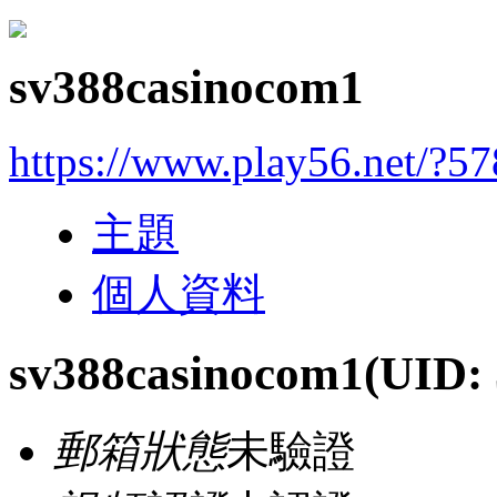
sv388casinocom1
https://www.play56.net/?5
主題
個人資料
sv388casinocom1
(UID:
郵箱狀態
未驗證