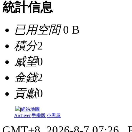
統計信息
已用空間
0 B
積分
2
威望
0
金錢
2
貢獻
0
|
網站地圖
Archiver
|
手機版
|
小黑屋
|
GMT+8, 2026-8-7 07:26
, 