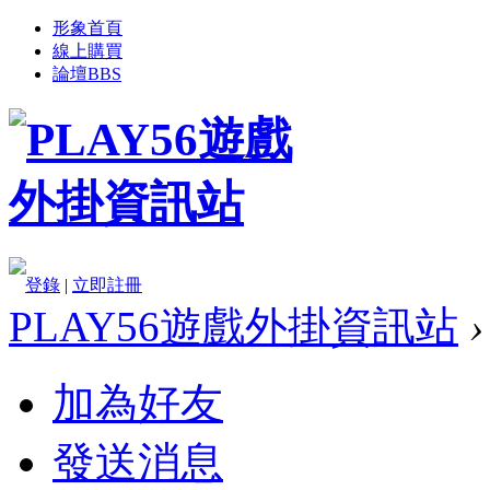
形象首頁
線上購買
論壇
BBS
登錄
|
立即註冊
PLAY56遊戲外掛資訊站
›
加為好友
發送消息