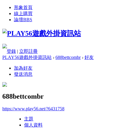
形象首頁
線上購買
論壇
BBS
登錄
|
立即註冊
PLAY56遊戲外掛資訊站
›
688bettcombr
›
好友
加為好友
發送消息
688bettcombr
https://www.play56.net/?6431758
主題
個人資料