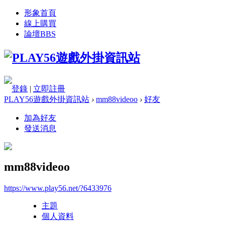
形象首頁
線上購買
論壇
BBS
登錄
|
立即註冊
PLAY56遊戲外掛資訊站
›
mm88videoo
›
好友
加為好友
發送消息
mm88videoo
https://www.play56.net/?6433976
主題
個人資料