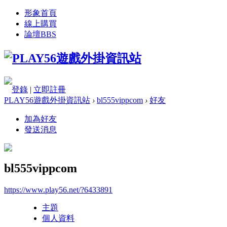
形象首頁
線上購買
論壇
BBS
登錄
|
立即註冊
PLAY56遊戲外掛資訊站
›
bl555vippcom
›
好友
加為好友
發送消息
bl555vippcom
https://www.play56.net/?6433891
主題
個人資料