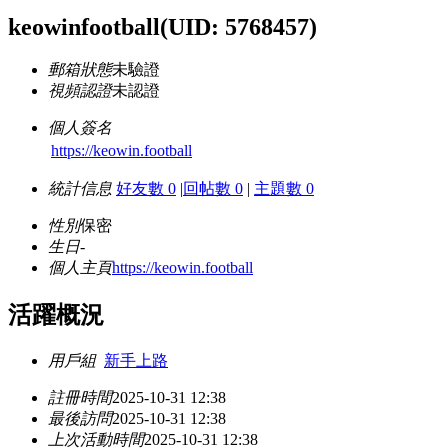
keowinfootball
(UID: 5768457)
郵箱狀態
未驗證
視頻認證
未認證
個人簽名
https://keowin.football
統計信息
好友數 0
|
回帖數 0
|
主題數 0
性別
保密
生日
-
個人主頁
https://keowin.football
活躍概況
用戶組
新手上路
註冊時間
2025-10-31 12:38
最後訪問
2025-10-31 12:38
上次活動時間
2025-10-31 12:38