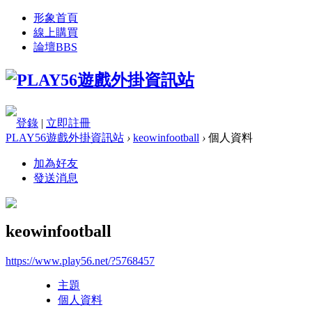
形象首頁
線上購買
論壇
BBS
登錄
|
立即註冊
PLAY56遊戲外掛資訊站
›
keowinfootball
›
個人資料
加為好友
發送消息
keowinfootball
https://www.play56.net/?5768457
主題
個人資料