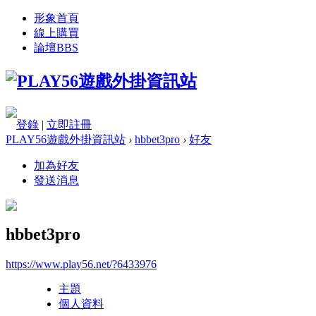
形象首頁
線上購買
論壇
BBS
登錄
|
立即註冊
PLAY56遊戲外掛資訊站
›
hbbet3pro
›
好友
加為好友
發送消息
hbbet3pro
https://www.play56.net/?6433976
主題
個人資料