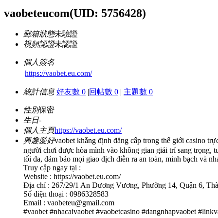
vaobeteucom
(UID: 5756428)
郵箱狀態
未驗證
視頻認證
未認證
個人簽名
https://vaobet.eu.com/
統計信息
好友數 0
|
回帖數 0
|
主題數 0
性別
保密
生日
-
個人主頁
https://vaobet.eu.com/
興趣愛好
vaobet khẳng định đẳng cấp trong thế giới casino trự
người chơi được hòa mình vào không gian giải trí sang trọng, 
tối đa, đảm bảo mọi giao dịch diễn ra an toàn, minh bạch và n
Truy cập ngay tại :
Website : https://vaobet.eu.com/
Địa chỉ : 267/29/1 An Dương Vương, Phường 14, Quận 6, Th
Số điện thoại : 0986328583
Email :
vaobeteu@gmail.com
#vaobet #nhacaivaobet #vaobetcasino #dangnhapvaobet #link