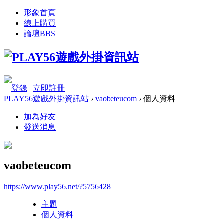
形象首頁
線上購買
論壇
BBS
登錄
|
立即註冊
PLAY56遊戲外掛資訊站
›
vaobeteucom
›
個人資料
加為好友
發送消息
vaobeteucom
https://www.play56.net/?5756428
主題
個人資料