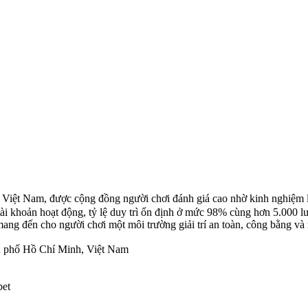
u Việt Nam, được cộng đồng người chơi đánh giá cao nhờ kinh nghiệm 
 tài khoản hoạt động, tỷ lệ duy trì ổn định ở mức 98% cùng hơn 5.000
đến cho người chơi một môi trường giải trí an toàn, công bằng và mi
h phố Hồ Chí Minh, Việt Nam
bet