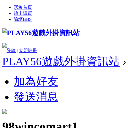
形象首頁
線上購買
論壇
BBS
登錄
|
立即註冊
PLAY56遊戲外掛資訊站
›
加為好友
發送消息
98wincomart1