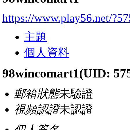
https://www.play56.net/?5
主題
個人資料
98wincomart1
(UID: 57
郵箱狀態
未驗證
視頻認證
未認證
個人簽名