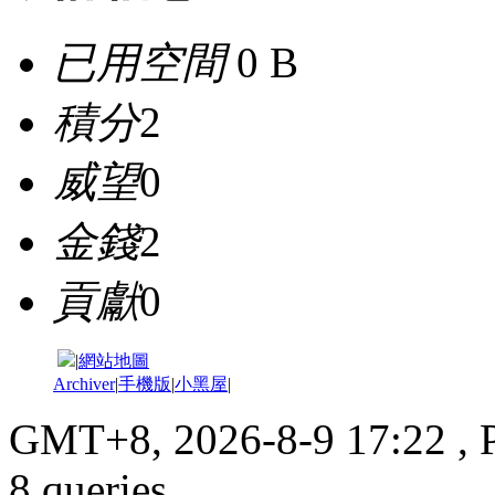
已用空間
0 B
積分
2
威望
0
金錢
2
貢獻
0
|
網站地圖
Archiver
|
手機版
|
小黑屋
|
GMT+8, 2026-8-9 17:22
, 
8 queries .