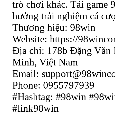
trò chơi khác. Tải game
hưởng trải nghiệm cá cượ
Thương hiệu: 98win
Website: https://98winco
Địa chỉ: 178b Đặng Văn 
Minh, Việt Nam
Email:
support@98winco
Phone: 0955797939
#Hashtag: #98win #98w
#link98win