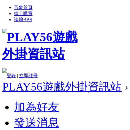
形象首頁
線上購買
論壇
BBS
登錄
|
立即註冊
PLAY56遊戲外掛資訊站
›
加為好友
發送消息