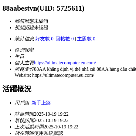
88aabestvn
(UID: 5725611)
郵箱狀態
未驗證
視頻認證
未認證
統計信息
好友數 0
|
回帖數 0
|
主題數 0
性別
保密
生日
-
個人主頁
https://ultimatecomputer.eu.com/
興趣愛好
88AA khẳng định vị thế nhà cái 88AA hàng đầu châu 
Website: https://ultimatecomputer.eu.com/
活躍概況
用戶組
新手上路
註冊時間
2025-10-19 19:22
最後訪問
2025-10-19 19:22
上次活動時間
2025-10-19 19:22
所在時區
使用系統默認