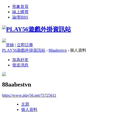
形象首頁
線上購買
論壇
BBS
登錄
|
立即註冊
PLAY56遊戲外掛資訊站
›
88aabestvn
›
個人資料
加為好友
發送消息
88aabestvn
https://www.play56.net/?5725611
主題
個人資料