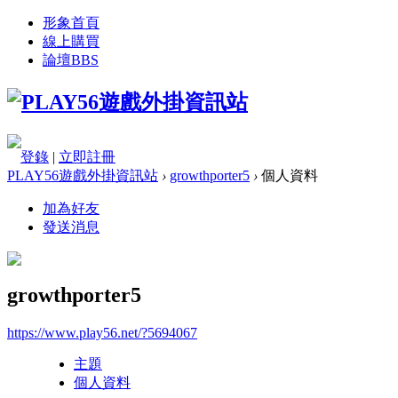
形象首頁
線上購買
論壇
BBS
登錄
|
立即註冊
PLAY56遊戲外掛資訊站
›
growthporter5
›
個人資料
加為好友
發送消息
growthporter5
https://www.play56.net/?5694067
主題
個人資料