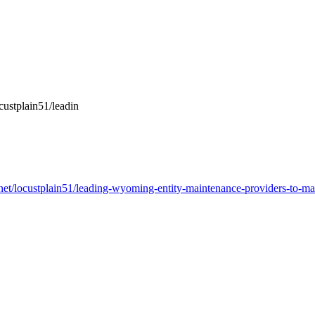
custplain51/leadin
net/locustplain51/leading-wyoming-entity-maintenance-providers-to-mai