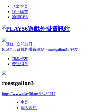
形象首頁
線上購買
論壇
BBS
登錄
|
立即註冊
PLAY56遊戲外掛資訊站
›
roastgallon3
›
好友
加為好友
發送消息
roastgallon3
https://www.play56.net/?6430717
主題
個人資料