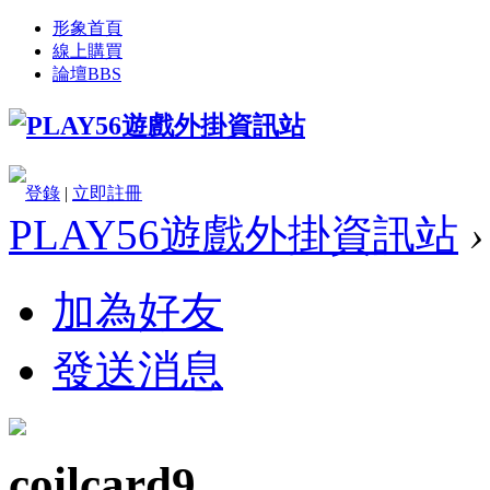
形象首頁
線上購買
論壇
BBS
登錄
|
立即註冊
PLAY56遊戲外掛資訊站
›
加為好友
發送消息
coilcard9