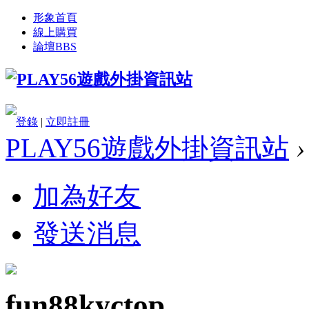
形象首頁
線上購買
論壇
BBS
登錄
|
立即註冊
PLAY56遊戲外掛資訊站
›
加為好友
發送消息
fun88kyctop