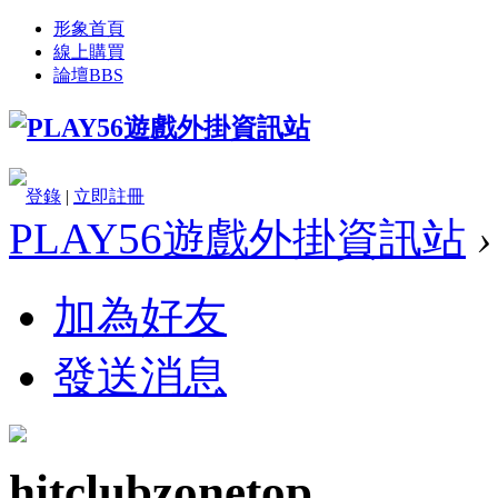
形象首頁
線上購買
論壇
BBS
登錄
|
立即註冊
PLAY56遊戲外掛資訊站
›
加為好友
發送消息
hitclubzonetop