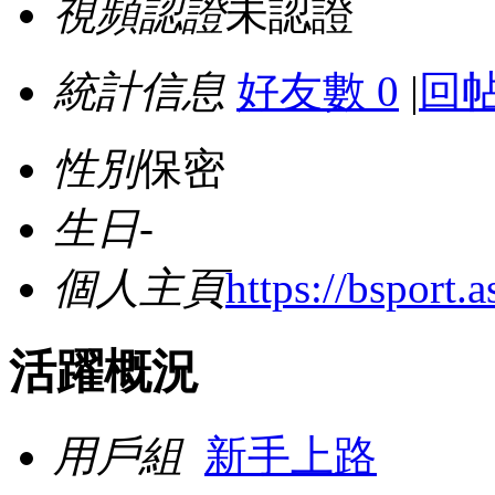
視頻認證
未認證
統計信息
好友數 0
|
回帖
性別
保密
生日
-
個人主頁
https://bsport.a
活躍概況
用戶組
新手上路