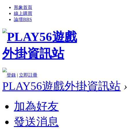
形象首頁
線上購買
論壇
BBS
登錄
|
立即註冊
PLAY56遊戲外掛資訊站
›
加為好友
發送消息