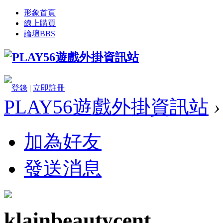
形象首頁
線上購買
論壇
BBS
登錄
|
立即註冊
PLAY56遊戲外掛資訊站
›
加為好友
發送消息
klainbeautycent