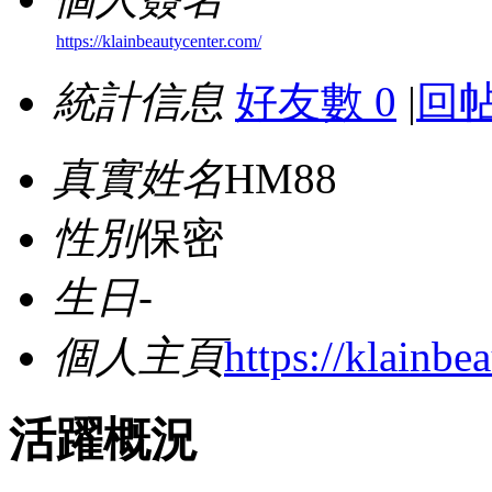
https://klainbeautycenter.com/
統計信息
好友數 0
|
回帖
真實姓名
HM88
性別
保密
生日
-
個人主頁
https://klainbe
活躍概況