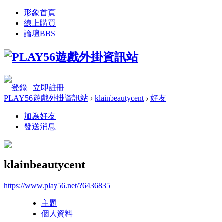
形象首頁
線上購買
論壇
BBS
登錄
|
立即註冊
PLAY56遊戲外掛資訊站
›
klainbeautycent
›
好友
加為好友
發送消息
klainbeautycent
https://www.play56.net/?6436835
主題
個人資料