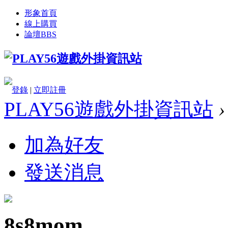
形象首頁
線上購買
論壇
BBS
登錄
|
立即註冊
PLAY56遊戲外掛資訊站
›
加為好友
發送消息
8s8mom