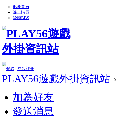
形象首頁
線上購買
論壇
BBS
登錄
|
立即註冊
PLAY56遊戲外掛資訊站
›
加為好友
發送消息