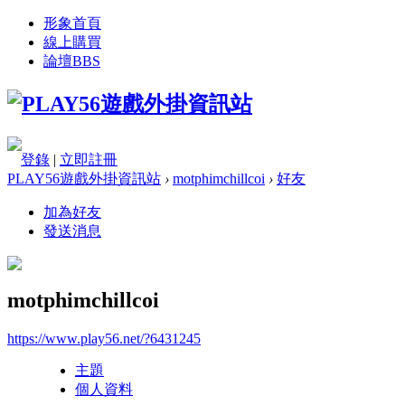
形象首頁
線上購買
論壇
BBS
登錄
|
立即註冊
PLAY56遊戲外掛資訊站
›
motphimchillcoi
›
好友
加為好友
發送消息
motphimchillcoi
https://www.play56.net/?6431245
主題
個人資料