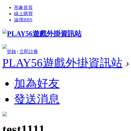
形象首頁
線上購買
論壇
BBS
登錄
|
立即註冊
PLAY56遊戲外掛資訊站
›
加為好友
發送消息
test1111