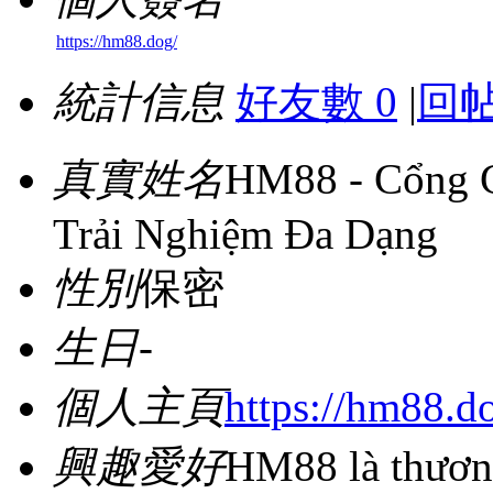
https://hm88.dog/
統計信息
好友數 0
|
回帖
真實姓名
HM88 - Cổng G
Trải Nghiệm Đa Dạng
性別
保密
生日
-
個人主頁
https://hm88.d
興趣愛好
HM88 là thương 